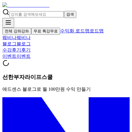
검색
수익화 로드맵
로드맵
전체 강좌
강좌
무료 특강
무료
웨비나
웨비나
블로그
블로그
수강후기
후기
이벤트
이벤트
선한부자라이프스쿨
애드센스 블로그로 월 100만원 수익 만들기