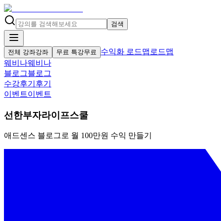
검색
수익화 로드맵
로드맵
전체 강좌
강좌
무료 특강
무료
웨비나
웨비나
블로그
블로그
수강후기
후기
이벤트
이벤트
선한부자라이프스쿨
애드센스 블로그로 월 100만원 수익 만들기