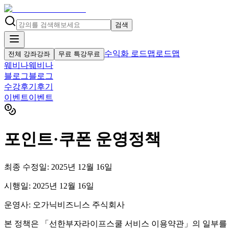
검색
수익화 로드맵
로드맵
전체 강좌
강좌
무료 특강
무료
웨비나
웨비나
블로그
블로그
수강후기
후기
이벤트
이벤트
포인트·쿠폰 운영정책
최종 수정일: 2025년 12월 16일
시행일: 2025년 12월 16일
운영사: 오가닉비즈니스 주식회사
본 정책은 「선한부자라이프스쿨 서비스 이용약관」의 일부를 구성